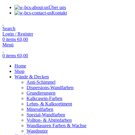
Über uns
Kontakt
Search
Login / Register
0
items
€
0,00
Menü
0
items
€
0,00
Home
Shop
Wände & Decken
Anti-Schimmel
Dispersions-Wandfarben
Grundierungen
Kalkcasein-Farben
Lehm- & Kalksortiment
Mineralfarben
Spezial-Wandfarben
Vollton- & Abtönfarben
Wandlasuren Farben & Wachse
Wandputze