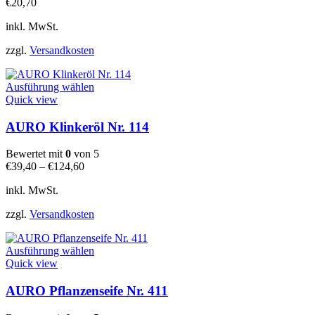
€
20,70
Optionen
können
inkl. MwSt.
auf
der
zzgl.
Versandkosten
Produktseite
gewählt
Dieses
werden
Ausführung wählen
Produkt
Quick view
weist
mehrere
AURO Klinkeröl Nr. 114
Varianten
auf.
Bewertet mit
0
von 5
Die
€
39,40
–
€
124,60
Optionen
können
inkl. MwSt.
auf
der
zzgl.
Versandkosten
Produktseite
gewählt
Dieses
werden
Ausführung wählen
Produkt
Quick view
weist
mehrere
AURO Pflanzenseife Nr. 411
Varianten
auf.