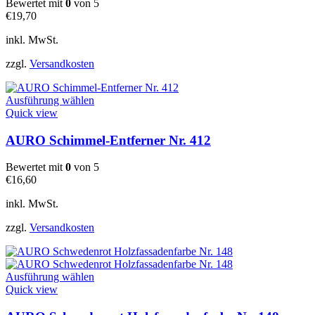
Bewertet mit
0
von 5
Die
€
19,70
Optionen
können
inkl. MwSt.
auf
der
zzgl.
Versandkosten
Produktseite
gewählt
Dieses
werden
Ausführung wählen
Produkt
Quick view
weist
mehrere
AURO Schimmel-Entferner Nr. 412
Varianten
auf.
Bewertet mit
0
von 5
Die
€
16,60
Optionen
können
inkl. MwSt.
auf
der
zzgl.
Versandkosten
Produktseite
gewählt
werden
Dieses
Ausführung wählen
Produkt
Quick view
weist
mehrere