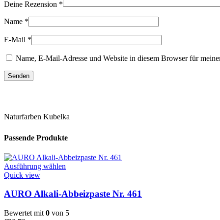
Deine Rezension
*
Name
*
E-Mail
*
Name, E-Mail-Adresse und Website in diesem Browser für meine
Naturfarben Kubelka
Passende Produkte
Dieses
Ausführung wählen
Produkt
Quick view
weist
mehrere
AURO Alkali-Abbeizpaste Nr. 461
Varianten
auf.
Bewertet mit
0
von 5
Die