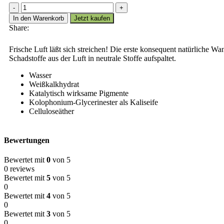
AURO
Frischeweiß
In den Warenkorb
Jetzt kaufen
Nr.
Share:
328
Menge
Frische Luft läßt sich streichen! Die erste konsequent natürliche W
Schadstoffe aus der Luft in neutrale Stoffe aufspaltet.
Wasser
Weißkalkhydrat
Katalytisch wirksame Pigmente
Kolophonium-Glycerinester als Kaliseife
Celluloseäther
Bewertungen
Bewertet mit
0
von 5
0 reviews
Bewertet mit
5
von 5
0
Bewertet mit
4
von 5
0
Bewertet mit
3
von 5
0