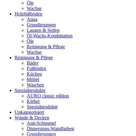
Öle
Wachse
Holzfußböden
Aqua
Grundierungen
Laugen & Seifen
Öl-Wachs-Kombination
Öle
Reinigung & Pflege
Wachse
Reinigung & Pflege
Bäder
Fußböden
Küchen
Möbel
Waschen
Spezialprodukte
AURO classic edition
Kleber
Spezialprodukte
Unkategorisiert
Wände & Decken
Anti-Schimmel
Dispersions-Wandfarben
Grundierungen