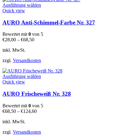
Dieses
Ausführung wählen
Produkt
Quick view
weist
mehrere
AURO Anti-Schimmel-Farbe Nr. 327
Varianten
auf.
Bewertet mit
0
von 5
Die
€
28,00
–
€
68,50
Optionen
können
inkl. MwSt.
auf
der
zzgl.
Versandkosten
Produktseite
gewählt
Dieses
werden
Ausführung wählen
Produkt
Quick view
weist
mehrere
AURO Frischeweiß Nr. 328
Varianten
auf.
Bewertet mit
0
von 5
Die
€
68,50
–
€
124,60
Optionen
können
inkl. MwSt.
auf
der
zzgl.
Versandkosten
Produktseite