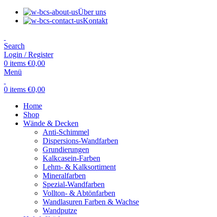
Über uns
Kontakt
Search
Login / Register
0
items
€
0,00
Menü
0
items
€
0,00
Home
Shop
Wände & Decken
Anti-Schimmel
Dispersions-Wandfarben
Grundierungen
Kalkcasein-Farben
Lehm- & Kalksortiment
Mineralfarben
Spezial-Wandfarben
Vollton- & Abtönfarben
Wandlasuren Farben & Wachse
Wandputze