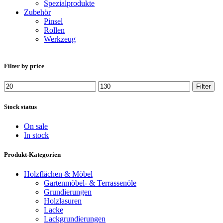
Spezialprodukte
Zubehör
Pinsel
Rollen
Werkzeug
Filter by price
Min.
Max.
Filter
Preis
Preis
Stock status
On sale
In stock
Produkt-Kategorien
Holzflächen & Möbel
Gartenmöbel- & Terrassenöle
Grundierungen
Holzlasuren
Lacke
Lackgrundierungen