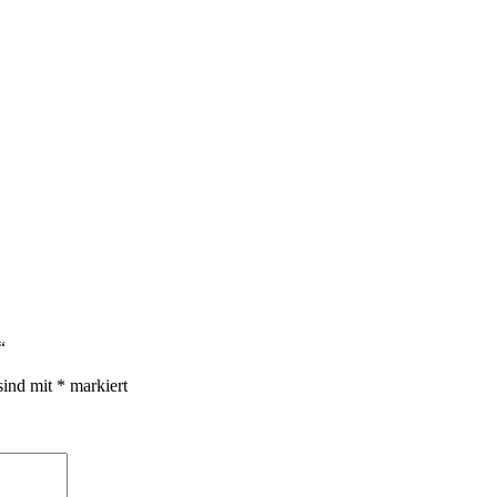
“
sind mit
*
markiert