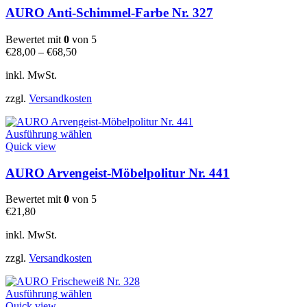
mehrere
AURO Anti-Schimmel-Farbe Nr. 327
Varianten
auf.
Bewertet mit
0
von 5
Die
€
28,00
–
€
68,50
Optionen
können
inkl. MwSt.
auf
der
zzgl.
Versandkosten
Produktseite
gewählt
Dieses
werden
Ausführung wählen
Produkt
Quick view
weist
mehrere
AURO Arvengeist-Möbelpolitur Nr. 441
Varianten
auf.
Bewertet mit
0
von 5
Die
€
21,80
Optionen
können
inkl. MwSt.
auf
der
zzgl.
Versandkosten
Produktseite
gewählt
Dieses
werden
Ausführung wählen
Produkt
Quick view