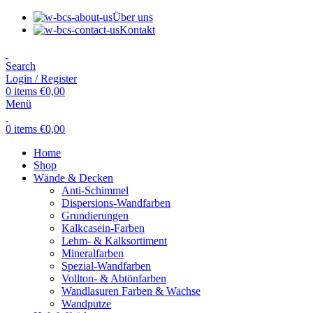
Über uns
Kontakt
Search
Login / Register
0
items
€
0,00
Menü
0
items
€
0,00
Home
Shop
Wände & Decken
Anti-Schimmel
Dispersions-Wandfarben
Grundierungen
Kalkcasein-Farben
Lehm- & Kalksortiment
Mineralfarben
Spezial-Wandfarben
Vollton- & Abtönfarben
Wandlasuren Farben & Wachse
Wandputze