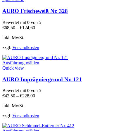
weist
mehrere
AURO Frischeweiß Nr. 328
Varianten
auf.
Bewertet mit
0
von 5
Die
€
68,50
–
€
124,60
Optionen
können
inkl. MwSt.
auf
der
zzgl.
Versandkosten
Produktseite
gewählt
Dieses
werden
Ausführung wählen
Produkt
Quick view
weist
mehrere
AURO Imprägniergrund Nr. 121
Varianten
auf.
Bewertet mit
0
von 5
Die
€
42,50
–
€
228,00
Optionen
können
inkl. MwSt.
auf
der
zzgl.
Versandkosten
Produktseite
gewählt
Dieses
werden
Ausführung wählen