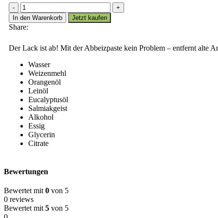
AURO
Alkali-
In den Warenkorb
Jetzt kaufen
Abbeizpaste
Share:
Nr.
461
Der Lack ist ab! Mit der Abbeizpaste kein Problem – entfernt alte 
Menge
Wasser
Weizenmehl
Orangenöl
Leinöl
Eucalyptusöl
Salmiakgeist
Alkohol
Essig
Glycerin
Citrate
Bewertungen
Bewertet mit
0
von 5
0 reviews
Bewertet mit
5
von 5
0