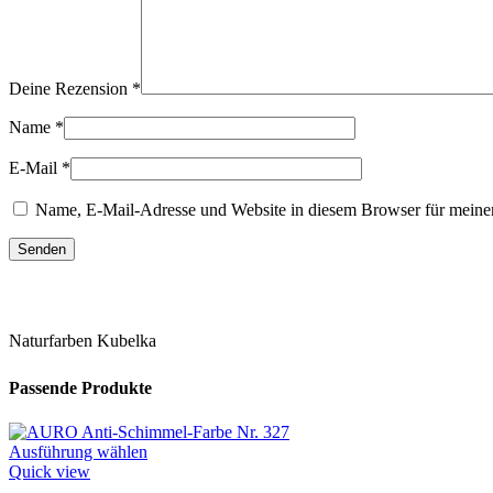
Deine Rezension
*
Name
*
E-Mail
*
Name, E-Mail-Adresse und Website in diesem Browser für meine
Naturfarben Kubelka
Passende Produkte
Dieses
Ausführung wählen
Produkt
Quick view
weist