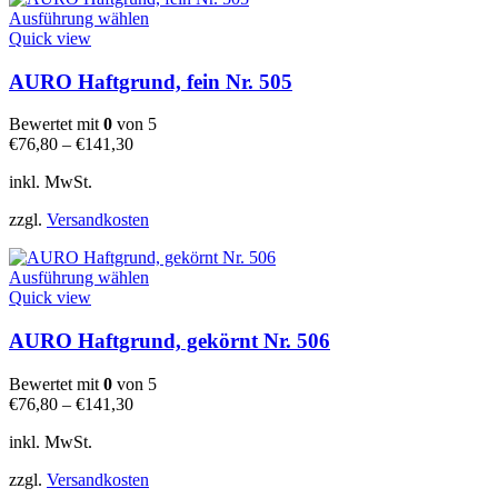
Dieses
Ausführung wählen
Produkt
Quick view
weist
mehrere
AURO Haftgrund, fein Nr. 505
Varianten
auf.
Bewertet mit
0
von 5
Die
€
76,80
–
€
141,30
Optionen
können
inkl. MwSt.
auf
der
zzgl.
Versandkosten
Produktseite
gewählt
Dieses
werden
Ausführung wählen
Produkt
Quick view
weist
mehrere
AURO Haftgrund, gekörnt Nr. 506
Varianten
auf.
Bewertet mit
0
von 5
Die
€
76,80
–
€
141,30
Optionen
können
inkl. MwSt.
auf
der
zzgl.
Versandkosten
Produktseite