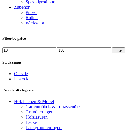
Spezialprodukte
Zubehör
Pinsel
Rollen
Werkzeug
Filter by price
Min.
Max.
Filter
Preis
Preis
Stock status
On sale
In stock
Produkt-Kategorien
Holzflächen & Möbel
Gartenmöbel- & Terrassenöle
Grundierungen
Holzlasuren
Lacke
Lackgrundierungen