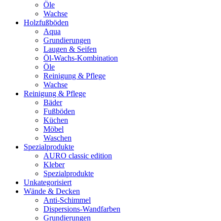
Öle
Wachse
Holzfußböden
Aqua
Grundierungen
Laugen & Seifen
Öl-Wachs-Kombination
Öle
Reinigung & Pflege
Wachse
Reinigung & Pflege
Bäder
Fußböden
Küchen
Möbel
Waschen
Spezialprodukte
AURO classic edition
Kleber
Spezialprodukte
Unkategorisiert
Wände & Decken
Anti-Schimmel
Dispersions-Wandfarben
Grundierungen