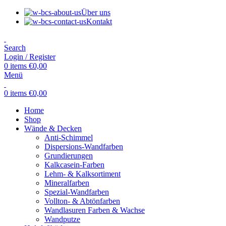
Über uns
Kontakt
Search
Login / Register
0
items
€
0,00
Menü
0
items
€
0,00
Home
Shop
Wände & Decken
Anti-Schimmel
Dispersions-Wandfarben
Grundierungen
Kalkcasein-Farben
Lehm- & Kalksortiment
Mineralfarben
Spezial-Wandfarben
Vollton- & Abtönfarben
Wandlasuren Farben & Wachse
Wandputze