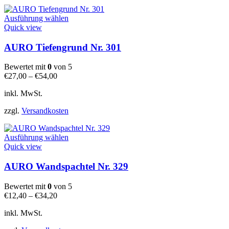
gewählt
Dieses
werden
Ausführung wählen
Produkt
Quick view
weist
mehrere
AURO Tiefengrund Nr. 301
Varianten
auf.
Bewertet mit
0
von 5
Die
€
27,00
–
€
54,00
Optionen
können
inkl. MwSt.
auf
der
zzgl.
Versandkosten
Produktseite
gewählt
Dieses
werden
Ausführung wählen
Produkt
Quick view
weist
mehrere
AURO Wandspachtel Nr. 329
Varianten
auf.
Bewertet mit
0
von 5
Die
€
12,40
–
€
34,20
Optionen
können
inkl. MwSt.
auf
der