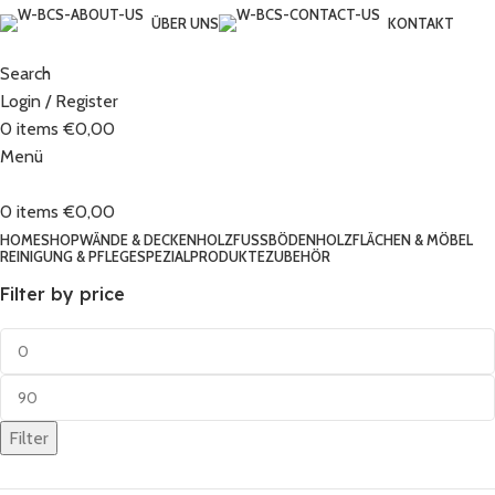
ÜBER UNS
KONTAKT
Search
Login / Register
0
items
€
0,00
Menü
0
items
€
0,00
HOME
SHOP
WÄNDE & DECKEN
HOLZFUSSBÖDEN
HOLZFLÄCHEN & MÖBEL
REINIGUNG & PFLEGE
SPEZIALPRODUKTE
ZUBEHÖR
Filter by price
Filter