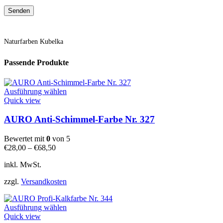
Naturfarben Kubelka
Passende Produkte
Dieses
Ausführung wählen
Produkt
Quick view
weist
mehrere
AURO Anti-Schimmel-Farbe Nr. 327
Varianten
auf.
Bewertet mit
0
von 5
Die
€
28,00
–
€
68,50
Optionen
können
inkl. MwSt.
auf
der
zzgl.
Versandkosten
Produktseite
gewählt
Dieses
werden
Ausführung wählen
Produkt
Quick view