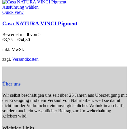
gewählt
Dieses
werden
Ausführung wählen
Produkt
Quick view
weist
mehrere
Casa NATURA VINCI Pigment
Varianten
auf.
Bewertet mit
0
von 5
Die
€
3,75
–
€
54,80
Optionen
können
inkl. MwSt.
auf
der
zzgl.
Versandkosten
Produktseite
gewählt
werden
Über uns
Wir selbst beschäftigen uns seit über 25 Jahren aus Überzeugung mit
der Erzeugung und dem Verkauf von Naturfarben, weil sie damit
nicht nur der Verbraucher ein unvergleichliches Wohnklima schafft,
sondern auch ein wesentlicher Beitrag zur Umwelterhaltung
geleistet wird.
Wichtige Links