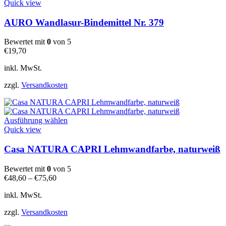
Produkt
Quick view
weist
mehrere
AURO Wandlasur-Bindemittel Nr. 379
Varianten
auf.
Bewertet mit
0
von 5
Die
€
19,70
Optionen
können
inkl. MwSt.
auf
der
zzgl.
Versandkosten
Produktseite
gewählt
werden
Dieses
Ausführung wählen
Produkt
Quick view
weist
mehrere
Casa NATURA CAPRI Lehmwandfarbe, naturweiß
Varianten
auf.
Bewertet mit
0
von 5
Die
€
48,60
–
€
75,60
Optionen
können
inkl. MwSt.
auf
der
zzgl.
Versandkosten
Produktseite