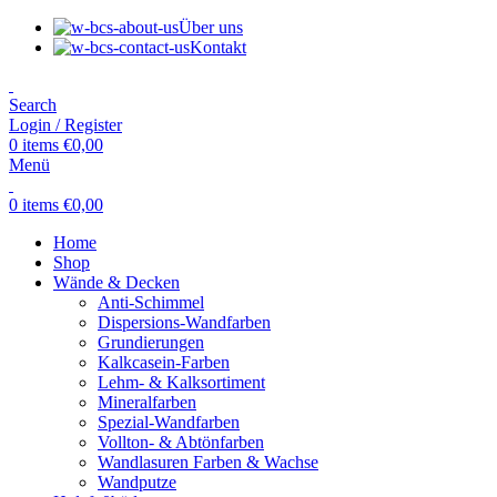
Über uns
Kontakt
Search
Login / Register
0
items
€
0,00
Menü
0
items
€
0,00
Home
Shop
Wände & Decken
Anti-Schimmel
Dispersions-Wandfarben
Grundierungen
Kalkcasein-Farben
Lehm- & Kalksortiment
Mineralfarben
Spezial-Wandfarben
Vollton- & Abtönfarben
Wandlasuren Farben & Wachse
Wandputze