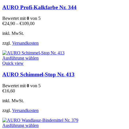
weist
mehrere
AURO Profi-Kalkfarbe Nr. 344
Varianten
auf.
Bewertet mit
0
von 5
Die
€
24,90
–
€
109,00
Optionen
können
inkl. MwSt.
auf
der
zzgl.
Versandkosten
Produktseite
gewählt
Dieses
werden
Ausführung wählen
Produkt
Quick view
weist
mehrere
AURO Schimmel-Stop Nr. 413
Varianten
auf.
Bewertet mit
0
von 5
Die
€
16,60
Optionen
können
inkl. MwSt.
auf
der
zzgl.
Versandkosten
Produktseite
gewählt
Dieses
werden
Ausführung wählen