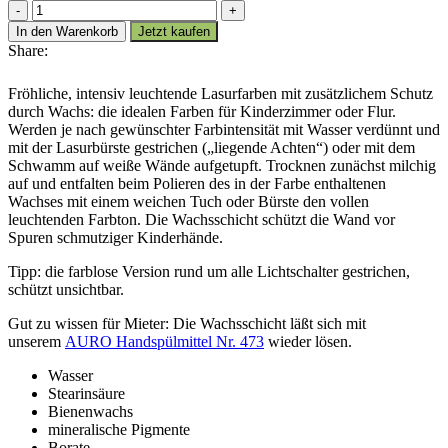
AURO
Wandlasur-
In den Warenkorb
Jetzt kaufen
Wachs
Share:
Nr.
370
Fröhliche, intensiv leuchtende Lasurfarben mit zusätzlichem Schutz
Menge
durch Wachs: die idealen Farben für Kinderzimmer oder Flur.
Werden je nach gewünschter Farbintensität mit Wasser verdünnt und
mit der Lasurbürste gestrichen („liegende Achten“) oder mit dem
Schwamm auf weiße Wände aufgetupft. Trocknen zunächst milchig
auf und entfalten beim Polieren des in der Farbe enthaltenen
Wachses mit einem weichen Tuch oder Bürste den vollen
leuchtenden Farbton. Die Wachsschicht schützt die Wand vor
Spuren schmutziger Kinderhände.
Tipp: die farblose Version rund um alle Lichtschalter gestrichen,
schützt unsichtbar.
Gut zu wissen für Mieter: Die Wachsschicht läßt sich mit
unserem
AURO Handspülmittel Nr. 473
wieder lösen.
Wasser
Stearinsäure
Bienenwachs
mineralische Pigmente
Borate