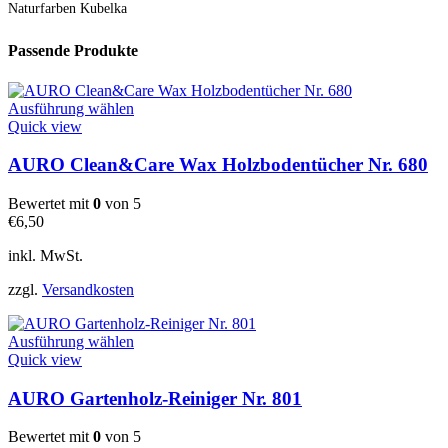
Naturfarben Kubelka
Passende Produkte
Dieses
Ausführung wählen
Produkt
Quick view
weist
mehrere
AURO Clean&Care Wax Holzbodentücher Nr. 680
Varianten
auf.
Bewertet mit
0
von 5
Die
€
6,50
Optionen
können
inkl. MwSt.
auf
der
zzgl.
Versandkosten
Produktseite
gewählt
Dieses
werden
Ausführung wählen
Produkt
Quick view
weist
mehrere
AURO Gartenholz-Reiniger Nr. 801
Varianten
auf.
Bewertet mit
0
von 5