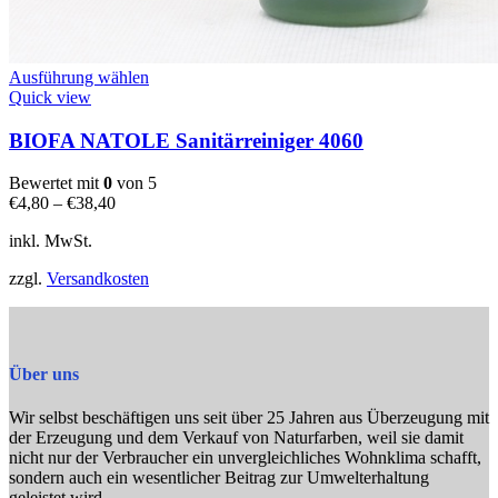
Dieses
Ausführung wählen
Produkt
Quick view
weist
mehrere
BIOFA NATOLE Sanitärreiniger 4060
Varianten
auf.
Bewertet mit
0
von 5
Die
€
4,80
–
€
38,40
Optionen
können
inkl. MwSt.
auf
der
zzgl.
Versandkosten
Produktseite
gewählt
werden
Über uns
Wir selbst beschäftigen uns seit über 25 Jahren aus Überzeugung mit
der Erzeugung und dem Verkauf von Naturfarben, weil sie damit
nicht nur der Verbraucher ein unvergleichliches Wohnklima schafft,
sondern auch ein wesentlicher Beitrag zur Umwelterhaltung
geleistet wird.