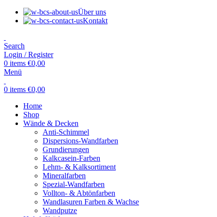
Über uns
Kontakt
Search
Login / Register
0
items
€
0,00
Menü
0
items
€
0,00
Home
Shop
Wände & Decken
Anti-Schimmel
Dispersions-Wandfarben
Grundierungen
Kalkcasein-Farben
Lehm- & Kalksortiment
Mineralfarben
Spezial-Wandfarben
Vollton- & Abtönfarben
Wandlasuren Farben & Wachse
Wandputze