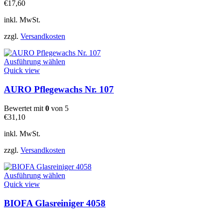
Die
€
17,60
Optionen
können
inkl. MwSt.
auf
der
zzgl.
Versandkosten
Produktseite
gewählt
Dieses
werden
Ausführung wählen
Produkt
Quick view
weist
mehrere
AURO Pflegewachs Nr. 107
Varianten
auf.
Bewertet mit
0
von 5
Die
€
31,10
Optionen
können
inkl. MwSt.
auf
der
zzgl.
Versandkosten
Produktseite
gewählt
Dieses
werden
Ausführung wählen
Produkt
Quick view
weist
mehrere
BIOFA Glasreiniger 4058
Varianten