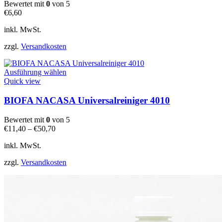
auf.
Bewertet mit
0
von 5
Die
€
6,60
Optionen
können
inkl. MwSt.
auf
der
zzgl.
Versandkosten
Produktseite
gewählt
Dieses
werden
Ausführung wählen
Produkt
Quick view
weist
mehrere
BIOFA NACASA Universalreiniger 4010
Varianten
auf.
Bewertet mit
0
von 5
Die
€
11,40
–
€
50,70
Optionen
können
inkl. MwSt.
auf
der
zzgl.
Versandkosten
Produktseite
gewählt
werden