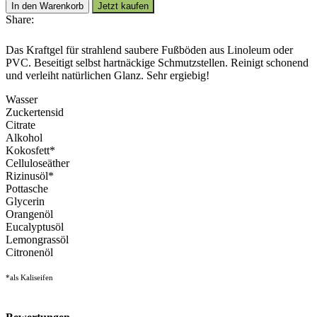
Linoleum-
In den Warenkorb
Jetzt kaufen
Reiniger
Share:
Nr.
656
Das Kraftgel für strahlend saubere Fußböden aus Linoleum oder
Menge
PVC. Beseitigt selbst hartnäckige Schmutzstellen. Reinigt schonend
und verleiht natürlichen Glanz. Sehr ergiebig!
Wasser
Zuckertensid
Citrate
Alkohol
Kokosfett*
Celluloseäther
Rizinusöl*
Pottasche
Glycerin
Orangenöl
Eucalyptusöl
Lemongrassöl
Citronenöl
*als Kaliseifen