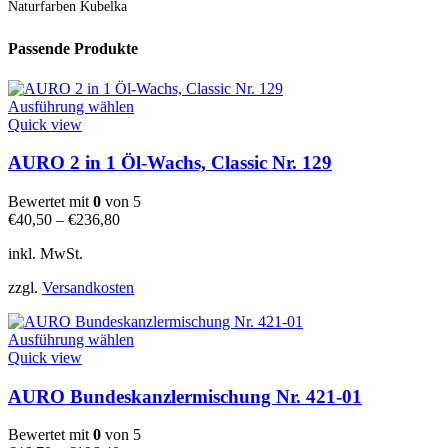
Naturfarben Kubelka
Passende Produkte
Dieses
Ausführung wählen
Produkt
Quick view
weist
mehrere
AURO 2 in 1 Öl-Wachs, Classic Nr. 129
Varianten
auf.
Bewertet mit
0
von 5
Die
€
40,50
–
€
236,80
Optionen
können
inkl. MwSt.
auf
der
zzgl.
Versandkosten
Produktseite
gewählt
Dieses
werden
Ausführung wählen
Produkt
Quick view
weist
mehrere
AURO Bundeskanzlermischung Nr. 421-01
Varianten
auf.
Bewertet mit
0
von 5
Die