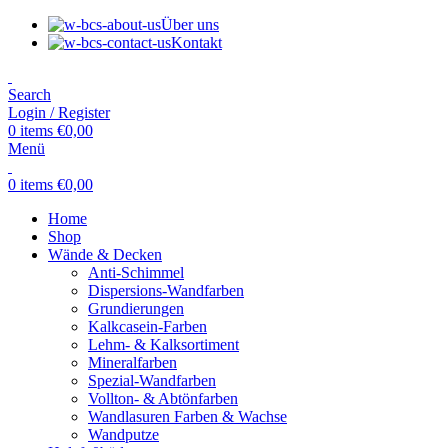
Über uns
Kontakt
Search
Login / Register
0
items
€
0,00
Menü
0
items
€
0,00
Home
Shop
Wände & Decken
Anti-Schimmel
Dispersions-Wandfarben
Grundierungen
Kalkcasein-Farben
Lehm- & Kalksortiment
Mineralfarben
Spezial-Wandfarben
Vollton- & Abtönfarben
Wandlasuren Farben & Wachse
Wandputze