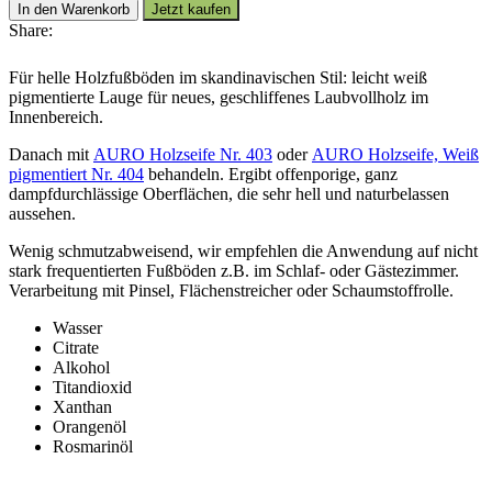
Laubholzlauge
In den Warenkorb
Jetzt kaufen
Nr.
Share:
402
Menge
Für helle Holzfußböden im skandinavischen Stil: leicht weiß
pigmentierte Lauge für neues, geschliffenes Laubvollholz im
Innenbereich.
Danach mit
AURO Holzseife Nr. 403
oder
AURO Holzseife, Weiß
pigmentiert Nr. 404
behandeln. Ergibt offenporige, ganz
dampfdurchlässige Oberflächen, die sehr hell und naturbelassen
aussehen.
Wenig schmutzabweisend, wir empfehlen die Anwendung auf nicht
stark frequentierten Fußböden z.B. im Schlaf- oder Gästezimmer.
Verarbeitung mit Pinsel, Flächenstreicher oder Schaumstoffrolle.
Wasser
Citrate
Alkohol
Titandioxid
Xanthan
Orangenöl
Rosmarinöl