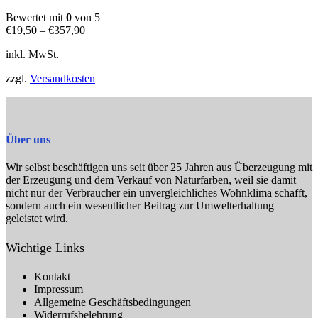
Varianten
auf.
Bewertet mit
0
von 5
Die
€
19,50
–
€
357,90
Optionen
können
inkl. MwSt.
auf
der
zzgl.
Versandkosten
Produktseite
gewählt
werden
Über uns
Wir selbst beschäftigen uns seit über 25 Jahren aus Überzeugung mit
der Erzeugung und dem Verkauf von Naturfarben, weil sie damit
nicht nur der Verbraucher ein unvergleichliches Wohnklima schafft,
sondern auch ein wesentlicher Beitrag zur Umwelterhaltung
geleistet wird.
Wichtige Links
Kontakt
Impressum
Allgemeine Geschäftsbedingungen
Widerrufsbelehrung