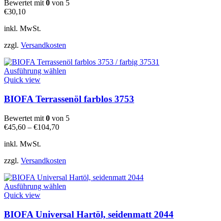
Bewertet mit
0
von 5
Die
€
30,10
Optionen
können
inkl. MwSt.
auf
der
zzgl.
Versandkosten
Produktseite
gewählt
Dieses
werden
Ausführung wählen
Produkt
Quick view
weist
mehrere
BIOFA Terrassenöl farblos 3753
Varianten
auf.
Bewertet mit
0
von 5
Die
€
45,60
–
€
104,70
Optionen
können
inkl. MwSt.
auf
der
zzgl.
Versandkosten
Produktseite
gewählt
Dieses
werden
Ausführung wählen
Produkt
Quick view
weist
mehrere
BIOFA Universal Hartöl, seidenmatt 2044