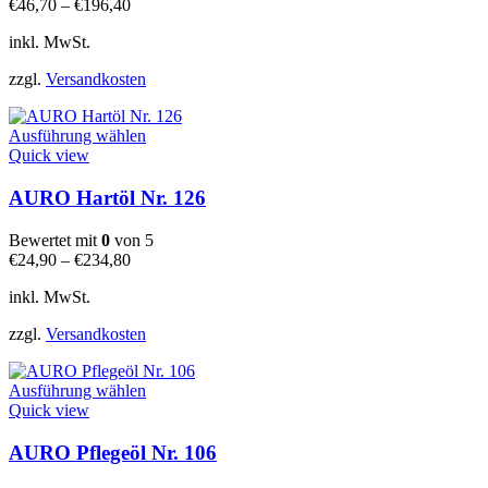
€
46,70
–
€
196,40
Optionen
können
inkl. MwSt.
auf
der
zzgl.
Versandkosten
Produktseite
gewählt
Dieses
werden
Ausführung wählen
Produkt
Quick view
weist
mehrere
AURO Hartöl Nr. 126
Varianten
auf.
Bewertet mit
0
von 5
Die
€
24,90
–
€
234,80
Optionen
können
inkl. MwSt.
auf
der
zzgl.
Versandkosten
Produktseite
gewählt
Dieses
werden
Ausführung wählen
Produkt
Quick view
weist
mehrere
AURO Pflegeöl Nr. 106
Varianten
auf.