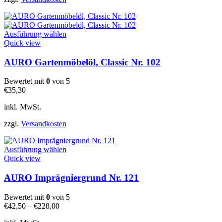
Produktseite
gewählt
werden
Dieses
Ausführung wählen
Produkt
Quick view
weist
mehrere
AURO Gartenmöbelöl, Classic Nr. 102
Varianten
auf.
Bewertet mit
0
von 5
Die
€
35,30
Optionen
können
inkl. MwSt.
auf
der
zzgl.
Versandkosten
Produktseite
gewählt
Dieses
werden
Ausführung wählen
Produkt
Quick view
weist
mehrere
AURO Imprägniergrund Nr. 121
Varianten
auf.
Bewertet mit
0
von 5
Die
€
42,50
–
€
228,00
Optionen
können