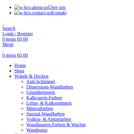
Über uns
Kontakt
Search
Login / Register
0
items
€
0,00
Menü
0
items
€
0,00
Home
Shop
Wände & Decken
Anti-Schimmel
Dispersions-Wandfarben
Grundierungen
Kalkcasein-Farben
Lehm- & Kalksortiment
Mineralfarben
Spezial-Wandfarben
Vollton- & Abtönfarben
Wandlasuren Farben & Wachse
Wandputze