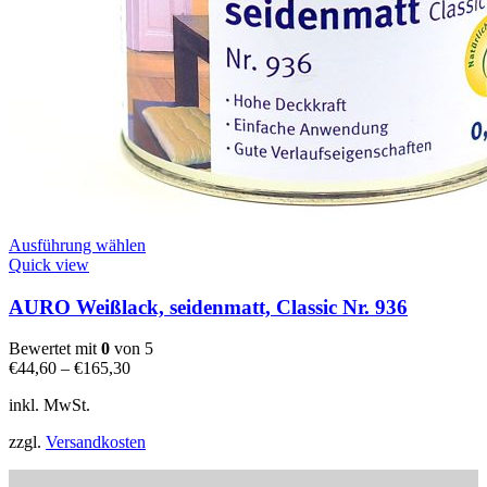
Dieses
Ausführung wählen
Produkt
Quick view
weist
mehrere
AURO Weißlack, seidenmatt, Classic Nr. 936
Varianten
auf.
Bewertet mit
0
von 5
Die
€
44,60
–
€
165,30
Optionen
können
inkl. MwSt.
auf
der
zzgl.
Versandkosten
Produktseite
gewählt