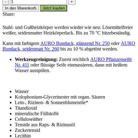
AURO
Heizkörperlack,
In den Warenkorb
Jetzt kaufen
seidenmatt
Share:
weiß
Nr.
Stahl- und Gußheizkörper werden wieder wie neu: Lösemittelfreier
257
weißer, seidenmatter Heizkörperlack. Bis zu 70 °C hitzebeständig.
Menge
Kann mit farbigem
AURO Buntlack, glänzend Nr. 250
oder
AURO
Buntlack, seidenmatt Nr. 260
bis zu 10 % abgetönt werden.
Werkzeugreinigung:
Zuerst reichlich
AURO Pflanzenseife
Nr. 411
oder flüssige Seife einmassieren, dann mit heißem
Wasser ausspülen.
Wasser
Kolophonium-Glycerinester mit organ. Säuren
Lein-, Rizinen- & Sonnenblumenöle*
Titandioxid
mineralische Füllstoffe
Celluloseäther
Tenside aus Raps- & Rizinusöl
Zuckertensid
Lecithin