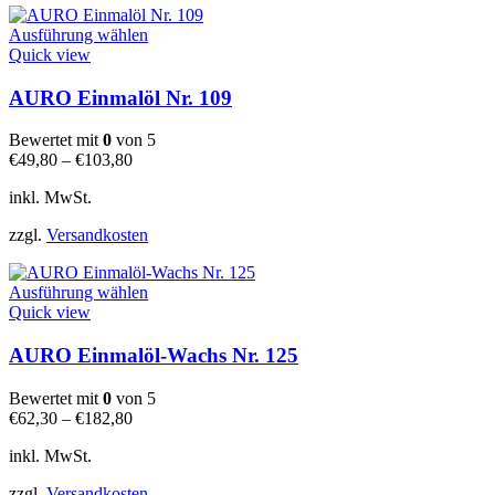
gewählt
Dieses
werden
Ausführung wählen
Produkt
Quick view
weist
mehrere
AURO Einmalöl Nr. 109
Varianten
auf.
Bewertet mit
0
von 5
Die
€
49,80
–
€
103,80
Optionen
können
inkl. MwSt.
auf
der
zzgl.
Versandkosten
Produktseite
gewählt
Dieses
werden
Ausführung wählen
Produkt
Quick view
weist
mehrere
AURO Einmalöl-Wachs Nr. 125
Varianten
auf.
Bewertet mit
0
von 5
Die
€
62,30
–
€
182,80
Optionen
können
inkl. MwSt.
auf
der
zzgl.
Versandkosten