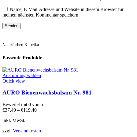
Name, E-Mail-Adresse und Website in diesem Browser für
meinen nächsten Kommentar speichern.
Naturfarben Kubelka
Passende Produkte
Dieses
Ausführung wählen
Produkt
Quick view
weist
mehrere
AURO Bienenwachsbalsam Nr. 981
Varianten
auf.
Bewertet mit
0
von 5
Die
€
37,40
–
€
119,40
Optionen
können
inkl. MwSt.
auf
der
zzgl.
Versandkosten
Produktseite