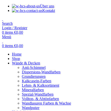
Über uns
Kontakt
Search
Login / Register
0
items
€
0,00
Menü
0
items
€
0,00
Home
Shop
Wände & Decken
Anti-Schimmel
Dispersions-Wandfarben
Grundierungen
Kalkcasein-Farben
Lehm- & Kalksortiment
Mineralfarben
Spezial-Wandfarben
Vollton- & Abtönfarben
Wandlasuren Farben & Wachse
Wandputze