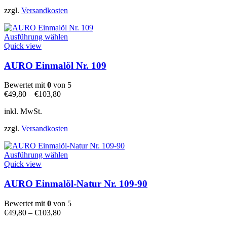
der
zzgl.
Versandkosten
Produktseite
gewählt
Dieses
werden
Ausführung wählen
Produkt
Quick view
weist
mehrere
AURO Einmalöl Nr. 109
Varianten
auf.
Bewertet mit
0
von 5
Die
€
49,80
–
€
103,80
Optionen
können
inkl. MwSt.
auf
der
zzgl.
Versandkosten
Produktseite
gewählt
Dieses
werden
Ausführung wählen
Produkt
Quick view
weist
mehrere
AURO Einmalöl-Natur Nr. 109-90
Varianten
auf.
Bewertet mit
0
von 5
Die
€
49,80
–
€
103,80
Optionen