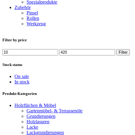
Spezialprodukte
Zubehör
Pinsel
Rollen
Werkzeug
Filter by price
Min.
Max.
Filter
Preis
Preis
Stock status
On sale
In stock
Produkt-Kategorien
Holzflächen & Möbel
Gartenmöbel- & Terrassenöle
Grundierungen
Holzlasuren
Lacke
Lackgrundierungen