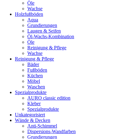
Öle
Wachse
Holzfußböden
Aqua
Grundierungen
Laugen & Seifen
Öl-Wachs-Kombination
Öle
Reinigung & Pflege
Wachse
Reinigung & Pflege
Bäder
Fußböden
Küchen
Möbel
Waschen
Spezialprodukte
AURO classic edition
Kleber
Spezialprodukte
Unkategorisiert
Wände & Decken
Anti-Schimmel
Dispersions-Wandfarben
Grundierungen