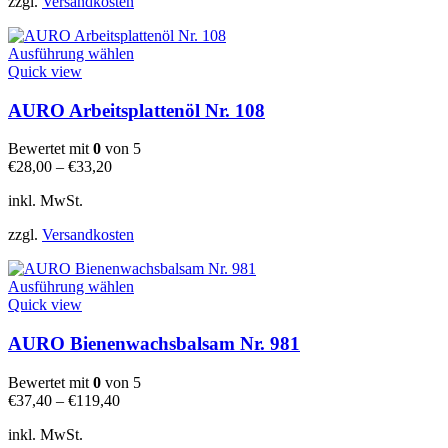
zzgl.
Versandkosten
Produktseite
gewählt
Dieses
werden
Ausführung wählen
Produkt
Quick view
weist
mehrere
AURO Arbeitsplattenöl Nr. 108
Varianten
auf.
Bewertet mit
0
von 5
Die
€
28,00
–
€
33,20
Optionen
können
inkl. MwSt.
auf
der
zzgl.
Versandkosten
Produktseite
gewählt
Dieses
werden
Ausführung wählen
Produkt
Quick view
weist
mehrere
AURO Bienenwachsbalsam Nr. 981
Varianten
auf.
Bewertet mit
0
von 5
Die
€
37,40
–
€
119,40
Optionen
können
inkl. MwSt.
auf