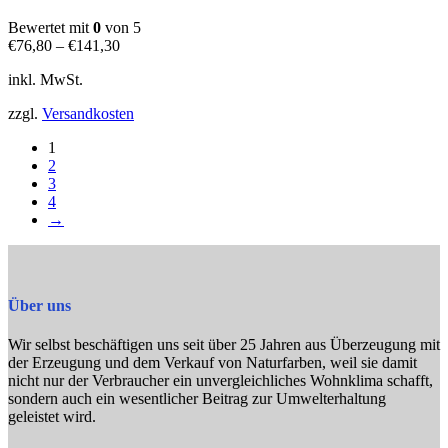
Varianten
auf.
Bewertet mit
0
von 5
Die
€
76,80
–
€
141,30
Optionen
können
inkl. MwSt.
auf
der
zzgl.
Versandkosten
Produktseite
gewählt
1
werden
2
3
4
→
Über uns
Wir selbst beschäftigen uns seit über 25 Jahren aus Überzeugung mit
der Erzeugung und dem Verkauf von Naturfarben, weil sie damit
nicht nur der Verbraucher ein unvergleichliches Wohnklima schafft,
sondern auch ein wesentlicher Beitrag zur Umwelterhaltung
geleistet wird.