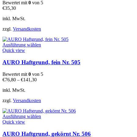
auf.
Bewertet mit
0
von 5
Die
€
35,30
Optionen
können
inkl. MwSt.
auf
der
zzgl.
Versandkosten
Produktseite
gewählt
Dieses
werden
Ausführung wählen
Produkt
Quick view
weist
mehrere
AURO Haftgrund, fein Nr. 505
Varianten
auf.
Bewertet mit
0
von 5
Die
€
76,80
–
€
141,30
Optionen
können
inkl. MwSt.
auf
der
zzgl.
Versandkosten
Produktseite
gewählt
Dieses
werden
Ausführung wählen
Produkt
Quick view
weist
mehrere
AURO Haftgrund, gekörnt Nr. 506