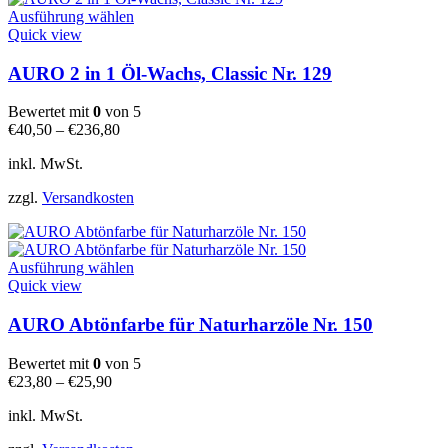
Dieses
Ausführung wählen
Produkt
Quick view
weist
mehrere
AURO 2 in 1 Öl-Wachs, Classic Nr. 129
Varianten
auf.
Bewertet mit
0
von 5
Die
€
40,50
–
€
236,80
Optionen
können
inkl. MwSt.
auf
der
zzgl.
Versandkosten
Produktseite
gewählt
werden
Dieses
Ausführung wählen
Produkt
Quick view
weist
mehrere
AURO Abtönfarbe für Naturharzöle Nr. 150
Varianten
auf.
Bewertet mit
0
von 5
Die
€
23,80
–
€
25,90
Optionen
können
inkl. MwSt.
auf
der