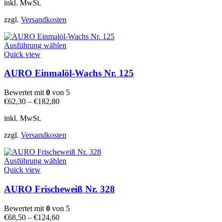
können
inkl. MwSt.
auf
der
zzgl.
Versandkosten
Produktseite
gewählt
Dieses
werden
Ausführung wählen
Produkt
Quick view
weist
mehrere
AURO Einmalöl-Wachs Nr. 125
Varianten
auf.
Bewertet mit
0
von 5
Die
€
62,30
–
€
182,80
Optionen
können
inkl. MwSt.
auf
der
zzgl.
Versandkosten
Produktseite
gewählt
Dieses
werden
Ausführung wählen
Produkt
Quick view
weist
mehrere
AURO Frischeweiß Nr. 328
Varianten
auf.
Bewertet mit
0
von 5
Die
€
68,50
–
€
124,60