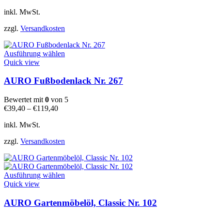
Optionen
können
inkl. MwSt.
auf
der
zzgl.
Versandkosten
Produktseite
gewählt
Dieses
werden
Ausführung wählen
Produkt
Quick view
weist
mehrere
AURO Fußbodenlack Nr. 267
Varianten
auf.
Bewertet mit
0
von 5
Die
€
39,40
–
€
119,40
Optionen
können
inkl. MwSt.
auf
der
zzgl.
Versandkosten
Produktseite
gewählt
werden
Dieses
Ausführung wählen
Produkt
Quick view
weist
mehrere
AURO Gartenmöbelöl, Classic Nr. 102
Varianten