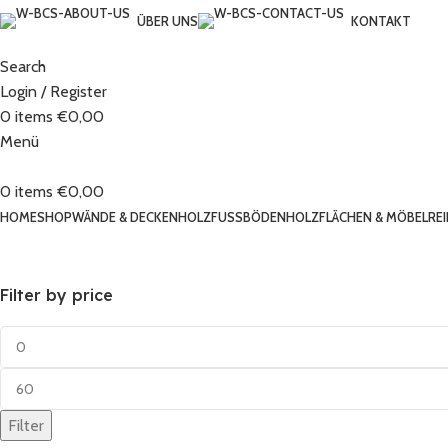
ÜBER UNS
KONTAKT
Search
Login / Register
0
items
€
0,00
Menü
0
items
€
0,00
HOME
SHOP
WÄNDE & DECKEN
HOLZFUSSBÖDEN
HOLZFLÄCHEN & MÖBEL
RE
Filter by price
Filter