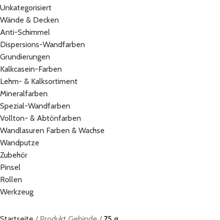
Unkategorisiert
Wände & Decken
Anti-Schimmel
Dispersions-Wandfarben
Grundierungen
Kalkcasein-Farben
Lehm- & Kalksortiment
Mineralfarben
Spezial-Wandfarben
Vollton- & Abtönfarben
Wandlasuren Farben & Wachse
Wandputze
Zubehör
Pinsel
Rollen
Werkzeug
Startseite
Produkt Gebinde
75 g