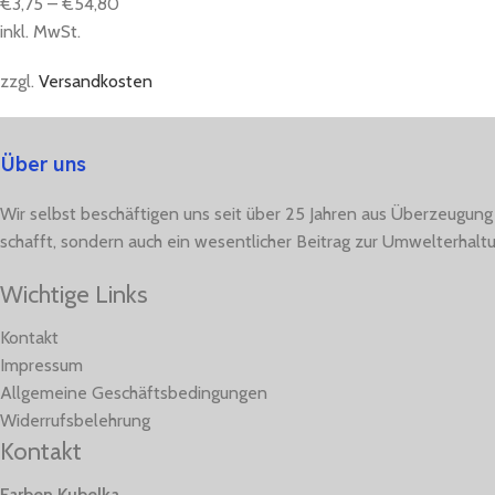
€
3,75
–
€
54,80
inkl. MwSt.
zzgl.
Versandkosten
Über uns
Wir selbst beschäftigen uns seit über 25 Jahren aus Überzeugung
schafft, sondern auch ein wesentlicher Beitrag zur Umwelterhaltu
Wichtige Links
Kontakt
Impressum
Allgemeine Geschäftsbedingungen
Widerrufsbelehrung
Kontakt
Farben Kubelka