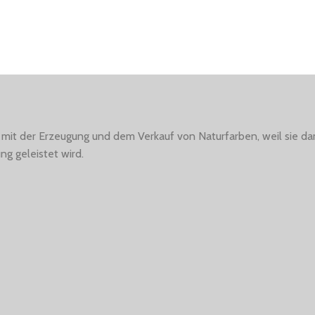
 mit der Erzeugung und dem Verkauf von Naturfarben, weil sie dam
ng geleistet wird.