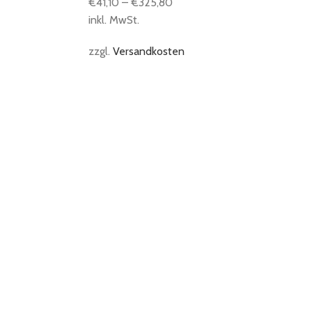
€
41,10
–
€
325,80
inkl. MwSt.
zzgl.
Versandkosten