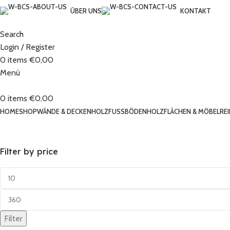
ÜBER UNS
KONTAKT
Search
Login / Register
0
items
€
0,00
Menü
0
items
€
0,00
HOME
SHOP
WÄNDE & DECKEN
HOLZFUSSBÖDEN
HOLZFLÄCHEN & MÖBEL
RE
Filter by price
Filter