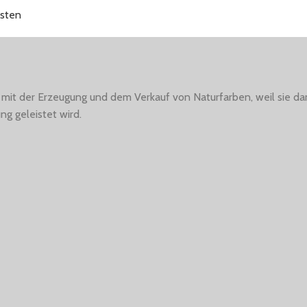
sten
 mit der Erzeugung und dem Verkauf von Naturfarben, weil sie dam
ng geleistet wird.