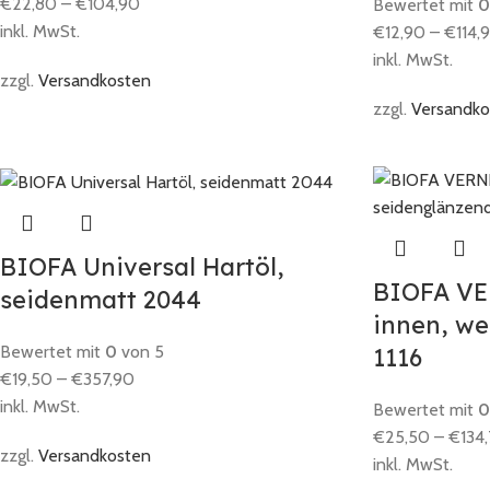
€
22,80
–
€
104,90
Bewertet mit
0
inkl. MwSt.
€
12,90
–
€
114,
inkl. MwSt.
zzgl.
Versandkosten
zzgl.
Versandko
BIOFA Universal Hartöl,
BIOFA VE
seidenmatt 2044
innen, we
Bewertet mit
0
von 5
1116
€
19,50
–
€
357,90
inkl. MwSt.
Bewertet mit
0
€
25,50
–
€
134
zzgl.
Versandkosten
inkl. MwSt.