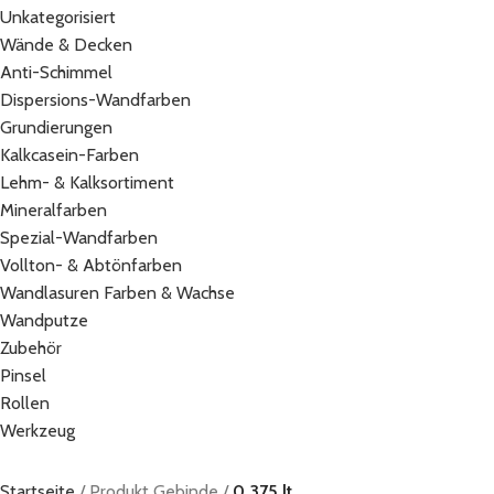
Unkategorisiert
Wände & Decken
Anti-Schimmel
Dispersions-Wandfarben
Grundierungen
Kalkcasein-Farben
Lehm- & Kalksortiment
Mineralfarben
Spezial-Wandfarben
Vollton- & Abtönfarben
Wandlasuren Farben & Wachse
Wandputze
Zubehör
Pinsel
Rollen
Werkzeug
Startseite
Produkt Gebinde
0,375 lt