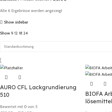
Alle 6 Ergebnisse werden angezeigt
Show sidebar
Show
9
12
18
24
AURO CFL Lackgrundierung
BIOFA Arb
510
lösemittel
Bewertet mit
0
von 5