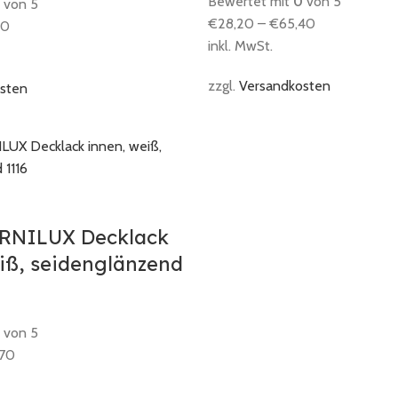
Bewertet mit
0
von 5
von 5
€
28,20
–
€
65,40
90
inkl. MwSt.
zzgl.
Versandkosten
sten
RNILUX Decklack
iß, seidenglänzend
von 5
,70