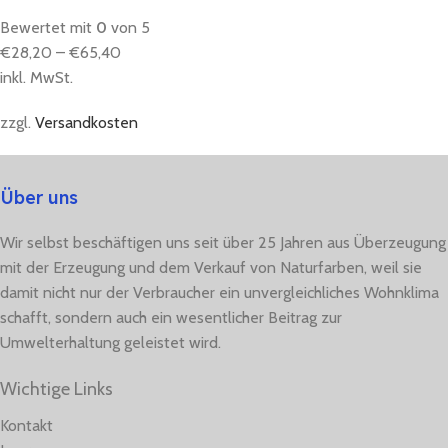
Bewertet mit
0
von 5
€
28,20
–
€
65,40
inkl. MwSt.
zzgl.
Versandkosten
Über uns
Wir selbst beschäftigen uns seit über 25 Jahren aus Überzeugung
mit der Erzeugung und dem Verkauf von Naturfarben, weil sie
damit nicht nur der Verbraucher ein unvergleichliches Wohnklima
schafft, sondern auch ein wesentlicher Beitrag zur
Umwelterhaltung geleistet wird.
Wichtige Links
Kontakt