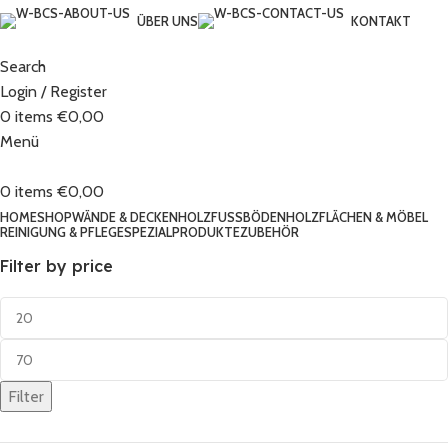
ÜBER UNS
KONTAKT
Search
Login / Register
0
items
€
0,00
Menü
0
items
€
0,00
HOME
SHOP
WÄNDE & DECKEN
HOLZFUSSBÖDEN
HOLZFLÄCHEN & MÖBEL
REINIGUNG & PFLEGE
SPEZIALPRODUKTE
ZUBEHÖR
Filter by price
Filter