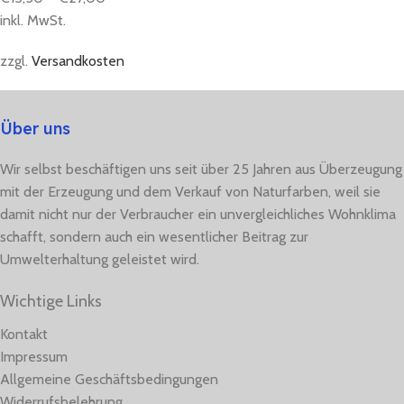
inkl. MwSt.
zzgl.
Versandkosten
Über uns
Wir selbst beschäftigen uns seit über 25 Jahren aus Überzeugung
mit der Erzeugung und dem Verkauf von Naturfarben, weil sie
damit nicht nur der Verbraucher ein unvergleichliches Wohnklima
schafft, sondern auch ein wesentlicher Beitrag zur
Umwelterhaltung geleistet wird.
Wichtige Links
Kontakt
Impressum
Allgemeine Geschäftsbedingungen
Widerrufsbelehrung