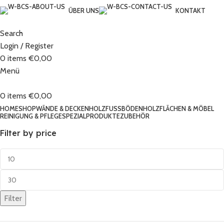
ÜBER UNS
KONTAKT
Search
Login / Register
0
items
€
0,00
Menü
0
items
€
0,00
HOME
SHOP
WÄNDE & DECKEN
HOLZFUSSBÖDEN
HOLZFLÄCHEN & MÖBEL
REINIGUNG & PFLEGE
SPEZIALPRODUKTE
ZUBEHÖR
Filter by price
Filter